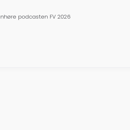
genhøre podcasten FV 2026
<
©2023 Næstved Lokalradio
>
Næstved Lokal Radio 104.5 · Uffesvej 3 kld. · 4700 Næstve
f: 3220 1045 · CVR: 26181593 · Mail:
info@næstvedlokalradio