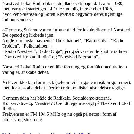
Næstved Lokal Radio fik sendetilladelse tilbage d. 1. april 1989,
men var reelt startet godt 4 år før, nemlig i november 1985,
hvor Per Sørensen og Søren Revsbæk begyndte deres ugentlige
radioudsendelse.
80´erne og 90´erne var en turbulent tid for lokalradioerne i Næstved.
De opstod og lukkede igen.
Nogle kan huske navnene "The Channel", "Radio City", "Radio
Trolden", "Folkeradioen",
"Radio Næstved", Radio Olga", ja og så var der de kristne radioer
"Næstved Kristne Radio" og "Næstved Nærradio".
Næstved Lokal Radio er en lille forening og formålet med radioen
var og er, at skabe debat.
Vi lever ikke kun for musik (selvom vi har gode musikprogrammer),
men for at skabe debat. Derfor er de politiske udsendelser vigtige.
Gennem tiden har både de Radikale, Socialdemokraterne,
Konservative og Venstre/VU sendt regelmæssigt på Næstved Lokal
Radio.
Frekvensen er FM 104.5 MHz og nu også på nettet i form af
podcast og streaming.