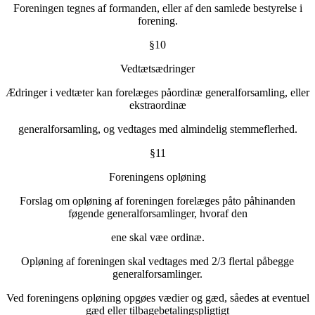
Foreningen tegnes af formanden, eller af den samlede bestyrelse i
forening.
§10
Vedtætsædringer
Ædringer i vedtæter kan forelæges påordinæ generalforsamling, eller
ekstraordinæ
generalforsamling, og vedtages med almindelig stemmeflerhed.
§11
Foreningens opløning
Forslag om opløning af foreningen forelæges påto påhinanden
føgende generalforsamlinger, hvoraf den
ene skal væe ordinæ.
Opløning af foreningen skal vedtages med 2/3 flertal påbegge
generalforsamlinger.
Ved foreningens opløning opgøes vædier og gæd, såedes at eventuel
gæd eller tilbagebetalingspligtigt